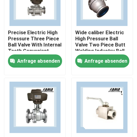
Über uns
Precise Electric High
Wide caliber Electric
Werksbesichtigung
Pressure Three Piece
High Pressure Ball
Ball Valve With Internal
Valve Two Piece Butt
Teeth Convenient
Welding Industry Ball
Qualitätskontrolle
Valve
Anfrage absenden
Anfrage absenden
Kontakt mit uns
Bitte um ein Angebot
Pneumatisches Kugelventil
Pneumatisches Drosselventil