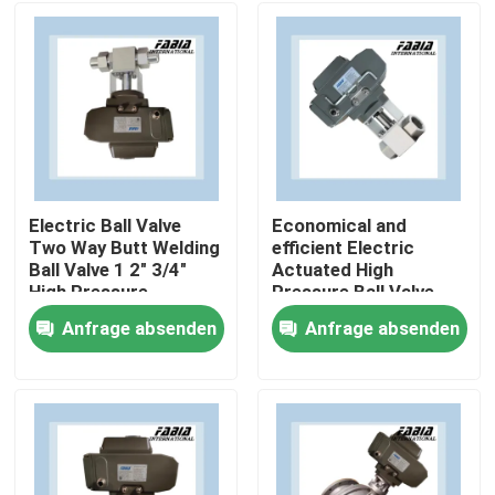
Electric Ball Valve
Economical and
Two Way Butt Welding
efficient Electric
Ball Valve 1 2" 3/4"
Actuated High
High Pressure
Pressure Ball Valve
Two Way
Anfrage absenden
Anfrage absenden
Zu Hause
Produkte
Videos