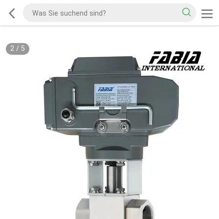
2
/
5