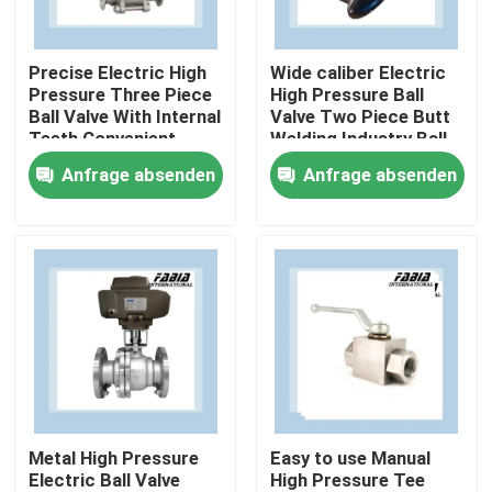
Über uns
Precise Electric High
Wide caliber Electric
Pressure Three Piece
High Pressure Ball
Ball Valve With Internal
Valve Two Piece Butt
Werksbesichtigung
Teeth Convenient
Welding Industry Ball
Valve
Anfrage absenden
Anfrage absenden
Qualitätskontrolle
Kontakt mit uns
Bitte um ein Angebot
Pneumatisches Kugelventil
Metal High Pressure
Easy to use Manual
Electric Ball Valve
High Pressure Tee
Pneumatisches Drosselventil