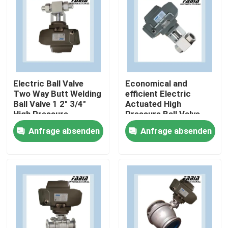
Electric Ball Valve
Economical and
Two Way Butt Welding
efficient Electric
Ball Valve 1 2" 3/4"
Actuated High
High Pressure
Pressure Ball Valve
Two Way
Anfrage absenden
Anfrage absenden
Zu Hause
Produkte
Videos