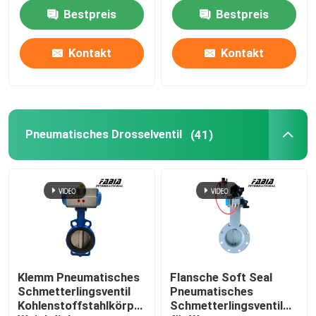
Innenzahn
Bestpreis
Bestpreis
Über uns
Kontakt
Kontakt
Werksbesichtigung
Qualitätskontrolle
Pneumatisches Drosselventil
(41)
Kontakt mit uns
Bitte um ein Angebot
Pneumatisches Kugelventil
Klemm Pneumatisches
Flansche Soft Seal
Schmetterlingsventil
Pneumatisches
Kohlenstoffstahlkörper
Schmetterlingsventil
Pneumatisches Drosselventil