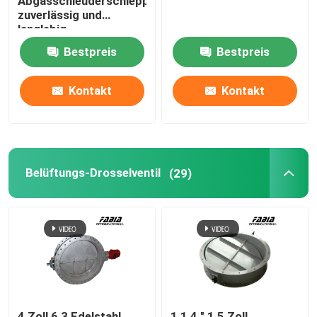
Abgasschleuderschlepper
zuverlässig und
langlebig
Bestpreis
Bestpreis
Kontakt
Kontakt
Belüftungs-Drosselventil
(29)
4 Zoll 6 3 Edelstahl
1 1 4 " 1,5 Zoll