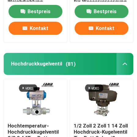
Weichdichtung
für Wasserversorgung
Schmetterlingsventil
und Drainage
Bestpreis
Bestpreis
Hochdruckkugelventil
Kontakt
Kontakt
Meeresschmetterlingsventil
Belüftungs-Drosselventil
Hochdruckkugelventil
(81)
Feuchteres Ventil
FB-Kugelventil
Hochtemperatur-Kugelventil
Hochtemperatur-
1/2 Zoll 2 Zoll 1 14 Zoll
Hochdruckkugelventil
Hochdruck-Kugelventil
Industrielles Drosselventil