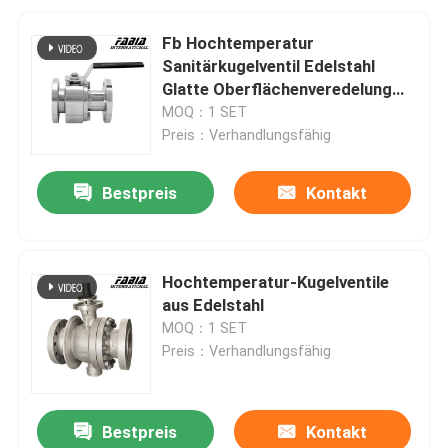
Fb Hochtemperatur
Sanitärkugelventil Edelstahl
Glatte Oberflächenveredelung
für die Lebensmittel- und
MOQ：1 SET
Getränkeindustrie
Preis：Verhandlungsfähig
Bestpreis
Kontakt
Hochtemperatur-Kugelventile
aus Edelstahl
MOQ：1 SET
Preis：Verhandlungsfähig
Bestpreis
Kontakt