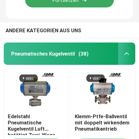
ANDERE KATEGORIEN AUS UNS
Pneumatisches Kugelventil
(38)
Zu Hause
Edelstahl
Klemm-Ptfe-Ballventil
Produkte
Pneumatische
mit doppelt wirkendem
Kugelventil Luft
Pneumatikantrieb
betätigt Zwei-Wege-
Videos