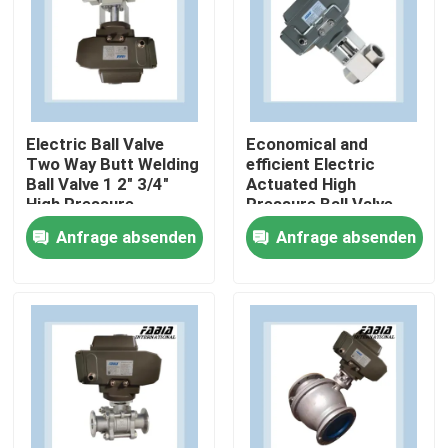
Electric Ball Valve
Economical and
Two Way Butt Welding
efficient Electric
Ball Valve 1 2" 3/4"
Actuated High
High Pressure
Pressure Ball Valve
Two Way
Anfrage absenden
Anfrage absenden
Zu Hause
Produkte
Videos