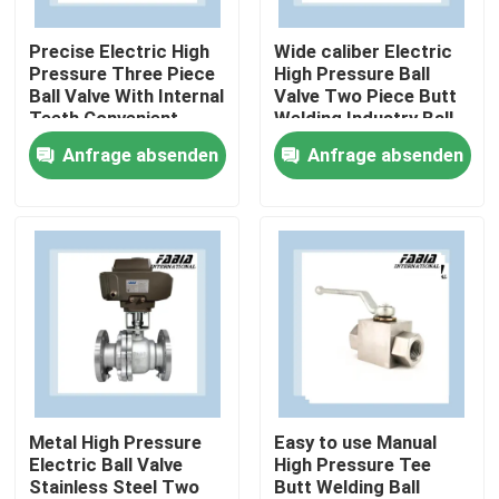
Precise Electric High
Wide caliber Electric
Über uns
Pressure Three Piece
High Pressure Ball
Ball Valve With Internal
Valve Two Piece Butt
Teeth Convenient
Welding Industry Ball
Werksbesichtigung
Valve
Anfrage absenden
Anfrage absenden
Qualitätskontrolle
Kontakt mit uns
Bitte um ein Angebot
Pneumatisches Kugelventil
Metal High Pressure
Easy to use Manual
Electric Ball Valve
High Pressure Tee
Stainless Steel Two
Butt Welding Ball
Pneumatisches Drosselventil