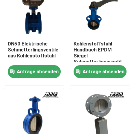
Über uns
Werksbesichtigung
DN50 Elektrische
Kohlenstoffstahl
Schmetterlingsventile
Handbuch EPDM
Qualitätskontrolle
aus Kohlenstoffstahl
Siegel
Schmetterlingsventil
Edelstahlplatte
Anfrage absenden
Anfrage absenden
Kontakt mit uns
Bitte um ein Angebot
Pneumatisches Kugelventil
Pneumatisches Drosselventil