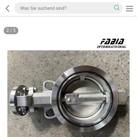
2
/
5