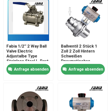
Über uns
Werksbesichtigung
Qualitätskontrolle
Fabia 1/2'' 2 Way Ball
Ballventil 2 Stück 1
Valve Electric
Zoll 2 Zoll Hintern
Adjustalbe Type
Schweißen
Stainless Steel L-Port
Pneumatisches
Kontakt mit uns
Ballventil
Anfrage absenden
Anfrage absenden
Bitte um ein Angebot
Pneumatisches Kugelventil
Pneumatisches Drosselventil